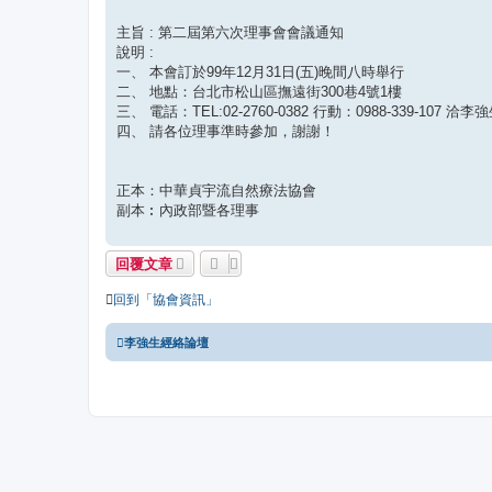
主旨 : 第二屆第六次理事會會議通知
說明 :
一、 本會訂於99年12月31日(五)晚間八時舉行
二、 地點：台北市松山區撫遠街300巷4號1樓
三、 電話：TEL:02-2760-0382 行動：0988-339-107 洽李
四、 請各位理事準時參加，謝謝！
正本：中華貞宇流自然療法協會
副本︰內政部暨各理事
回覆文章
回到「協會資訊」
李強生經絡論壇