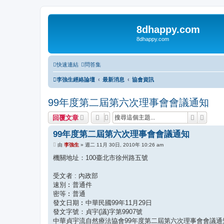
8dhappy.com
8dhappy.com
快速連結
問答集
李強生經絡論壇
最新消息
協會資訊
99年度第二屆第六次理事會會議通知
搜尋
進階搜
回覆文章
99年度第二屆第六次理事會會議通知
文
由
李強生
»
週二 11月 30日, 2010年 10:26 am
章
機關地址：100臺北市徐州路五號
受文者 : 內政部
速別︰普通件
密等︰普通
發文日期︰中華民國99年11月29日
發文字號：貞宇(議)字第9907號
中華貞宇流自然療法協會99年度第二屆第六次理事會會議通