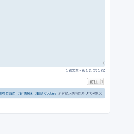
回
頂
1 篇文章 • 第
1
頁 (共
1
頁)
端
前往
聯繫我們
管理團隊
刪除 Cookies
所有顯示的時間為
UTC+09:00