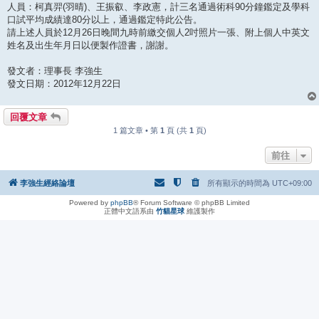
人員：柯真羿(羽晴)、王振叡、李政憲，計三名通過術科90分鐘鑑定及學科
口試平均成績達80分以上，通過鑑定特此公告。
請上述人員於12月26日晚間九時前繳交個人2吋照片一張、附上個人中英文
姓名及出生年月日以便製作證書，謝謝。
發文者：理事長 李強生
發文日期：2012年12月22日
回覆文章
1 篇文章 • 第
1
頁 (共
1
頁)
前往
李強生經絡論壇
所有顯示的時間為
UTC+09:00
Powered by
phpBB
® Forum Software © phpBB Limited
正體中文語系由
竹貓星球
維護製作