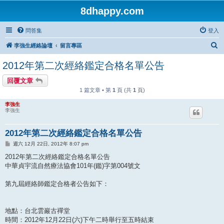
8dhappy.com
問答集
登入
搜
李強生經絡論壇
留言專區
尋
2012年第二次經絡鑑定合格名單公告
回覆文章
1 篇文章 • 第
1
頁 (共
1
頁)
李強生
李強生
2012年第二次經絡鑑定合格名單公告
文
週六 12月 22日, 2012年 8:07 pm
章
2012年第二次經絡鑑定合格名單公告
中華貞宇流自然療法協會101年(鑑)字第004號文
第九屆經絡師鑑定合格者公告如下：
地點：台北雲巖古禪堂
時間：2012年12月22日(六)下午二時舉行至五時結束