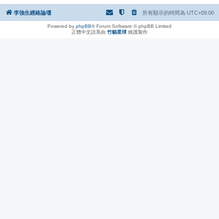
李強生經絡論壇
所有顯示的時間為
UTC+09:00
Powered by
phpBB
® Forum Software © phpBB Limited
正體中文語系由
竹貓星球
維護製作