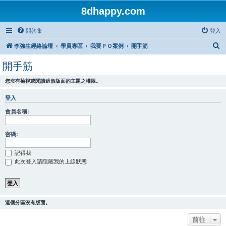
8dhappy.com
問答集
登入
搜
李強生經絡論壇
學員專區
我要ＰＯ案例
開手筋
尋
開手筋
您沒有檢視或閱讀這個版面的主題之權限。
登入
會員名稱:
密碼:
記得我
此次登入請隱藏我的上線狀態
這個分區沒有版面。
前往