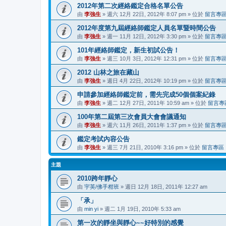
2012年第二次經絡鑑定合格名單公告
由
李強生
» 週六 12月 22日, 2012年 8:07 pm » 位於
留言專
2012年度第九屆經絡師鑑定人員名單暨時間公告
由
李強生
» 週一 11月 12日, 2012年 3:30 pm » 位於
留言專
101年經絡師鑑定，新生初試公告！
由
李強生
» 週三 10月 3日, 2012年 12:31 pm » 位於
留言專
2012 山林之旅在藏山
由
李強生
» 週日 4月 22日, 2012年 10:19 pm » 位於
留言專
申請參加經絡師鑑定前，需先完成50個個案紀錄
由
李強生
» 週二 12月 27日, 2011年 10:59 am » 位於
留言專
100年第二屆第三次會員大會會議通知
由
李強生
» 週六 11月 26日, 2011年 1:37 pm » 位於
留言專
鑑定考試內容公告
由
李強生
» 週三 7月 21日, 2010年 3:16 pm » 位於
留言專區
主題
2010跨年靜心
由
宇英/佛手柑班
» 週日 12月 18日, 2011年 12:27 am
「承」
由
min yi
» 週二 1月 19日, 2010年 5:33 am
第一次的靜坐與靜心~~好特別的感覺