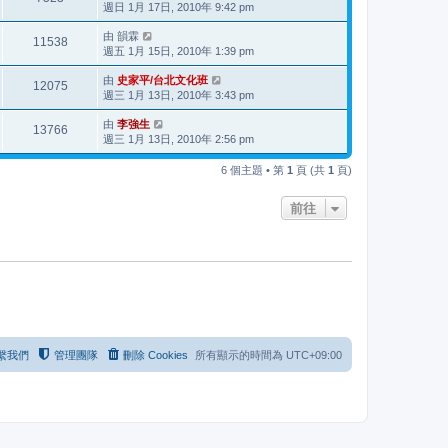
週日 1月 17日, 2010年 9:42 pm
由
韻霖
11538
週五 1月 15日, 2010年 1:39 pm
由
史家平/台北文化班
12075
週三 1月 13日, 2010年 3:43 pm
由
李強生
13766
週三 1月 13日, 2010年 2:56 pm
6 個主題 • 第
1
頁 (共
1
頁)
前往
繫我們
管理團隊
刪除 Cookies
所有顯示的時間為
UTC+09:00