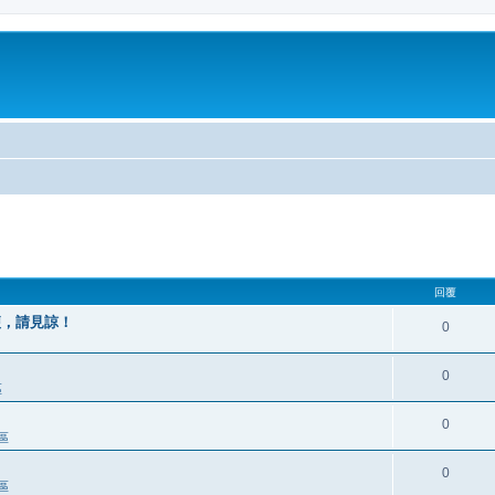
回覆
不便，請見諒！
0
0
區
0
區
0
區