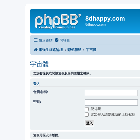
8dhappy.com
8dhappy.com
快速連結
問答集
李強生經絡論壇
靜坐釋疑
宇宙體
宇宙體
您沒有檢視或閱讀這個版面的主題之權限。
登入
會員名稱:
密碼:
記得我
此次登入請隱藏我的上線狀態
這個分區沒有版面。