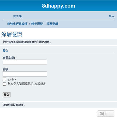
8dhappy.com
問答集
登入
搜
李強生經絡論壇
靜坐釋疑
深層意識
尋
深層意識
您沒有檢視或閱讀這個版面的主題之權限。
登入
會員名稱:
密碼:
記得我
此次登入請隱藏我的上線狀態
這個分區沒有版面。
前往