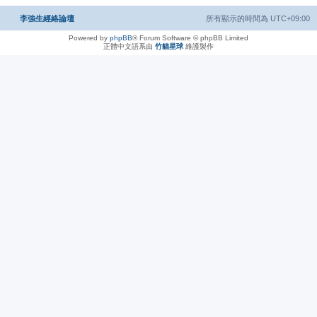
李強生經絡論壇
所有顯示的時間為
UTC+09:00
Powered by
phpBB
® Forum Software © phpBB Limited
正體中文語系由
竹貓星球
維護製作