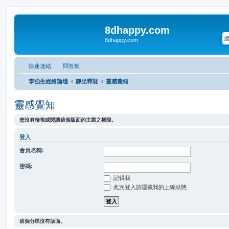
8dhappy.com
8dhappy.com
快速連結
問答集
李強生經絡論壇
靜坐釋疑
靈感覺知
靈感覺知
您沒有檢視或閱讀這個版面的主題之權限。
登入
會員名稱:
密碼:
記得我
此次登入請隱藏我的上線狀態
這個分區沒有版面。