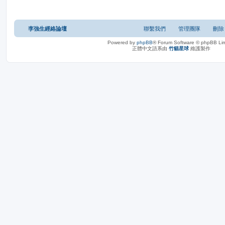
李強生經絡論壇
聯繫我們
管理團隊
刪除 
Powered by
phpBB
® Forum Software © phpBB Lim
正體中文語系由
竹貓星球
維護製作