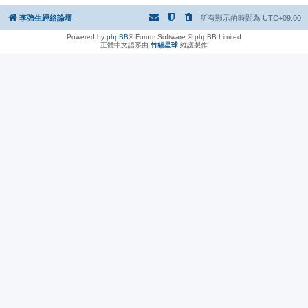
李強生經絡論壇
所有顯示的時間為
UTC+09:00
Powered by
phpBB
® Forum Software © phpBB Limited
正體中文語系由
竹貓星球
維護製作