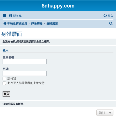
8dhappy.com
問答集
登入
搜
李強生經絡論壇
靜坐釋疑
身體層面
尋
身體層面
您沒有檢視或閱讀這個版面的主題之權限。
登入
會員名稱:
密碼:
記得我
此次登入請隱藏我的上線狀態
這個分區沒有版面。
前往