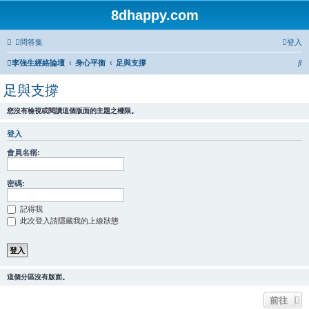
8dhappy.com
問答集
登入
搜
李強生經絡論壇
身心平衡
足與支撐
尋
足與支撐
您沒有檢視或閱讀這個版面的主題之權限。
登入
會員名稱:
密碼:
記得我
此次登入請隱藏我的上線狀態
這個分區沒有版面。
前往