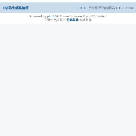
李強生經絡論壇
所有顯示的時間為
UTC+09:00
Powered by
phpBB
® Forum Software © phpBB Limited
正體中文語系由
竹貓星球
維護製作