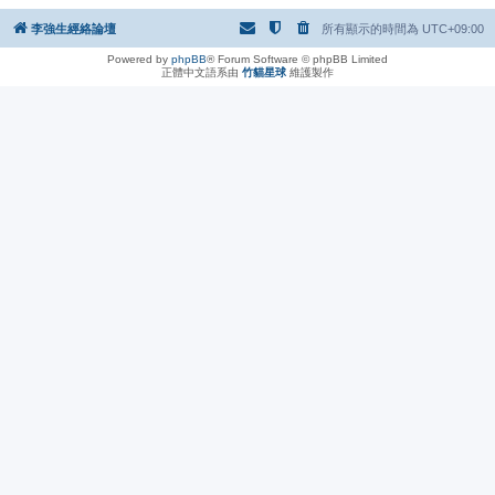
李強生經絡論壇
所有顯示的時間為
UTC+09:00
Powered by
phpBB
® Forum Software © phpBB Limited
正體中文語系由
竹貓星球
維護製作