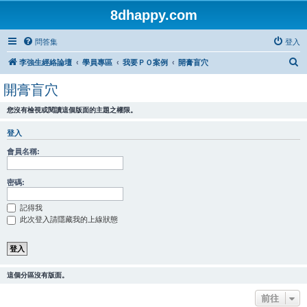
8dhappy.com
問答集
登入
搜
李強生經絡論壇
學員專區
我要ＰＯ案例
開膏盲穴
尋
開膏盲穴
您沒有檢視或閱讀這個版面的主題之權限。
登入
會員名稱:
密碼:
記得我
此次登入請隱藏我的上線狀態
這個分區沒有版面。
前往