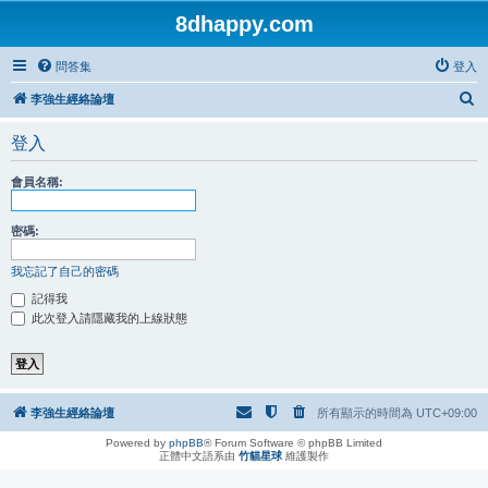
8dhappy.com
問答集
登入
搜
李強生經絡論壇
尋
登入
會員名稱:
密碼:
我忘記了自己的密碼
記得我
此次登入請隱藏我的上線狀態
李強生經絡論壇
所有顯示的時間為
UTC+09:00
Powered by
phpBB
® Forum Software © phpBB Limited
正體中文語系由
竹貓星球
維護製作