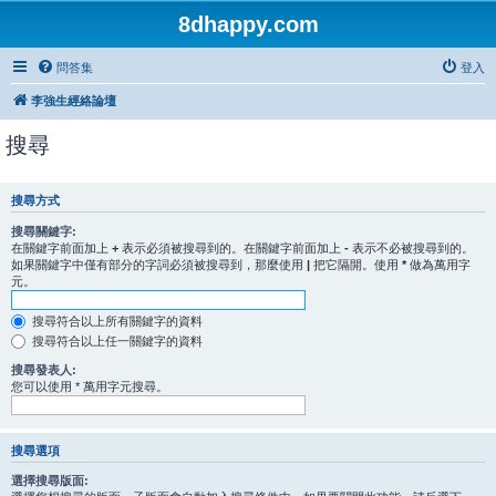
8dhappy.com
問答集
登入
李強生經絡論壇
搜尋
搜尋方式
搜尋關鍵字:
在關鍵字前面加上
+
表示必須被搜尋到的。在關鍵字前面加上
-
表示不必被搜尋到的。
如果關鍵字中僅有部分的字詞必須被搜尋到，那麼使用
|
把它隔開。使用
*
做為萬用字
元。
搜尋符合以上所有關鍵字的資料
搜尋符合以上任一關鍵字的資料
搜尋發表人:
您可以使用 * 萬用字元搜尋。
搜尋選項
選擇搜尋版面: