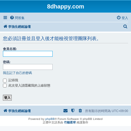
8dhappy.com
問答集
登入
搜
李強生經絡論壇
尋
您必須註冊並且登入後才能檢視管理團隊列表。
會員名稱:
密碼:
我忘記了自己的密碼
記得我
此次登入請隱藏我的上線狀態
李強生經絡論壇
所有顯示的時間為
UTC+09:00
Powered by
phpBB
® Forum Software © phpBB Limited
正體中文語系由
竹貓星球
維護製作