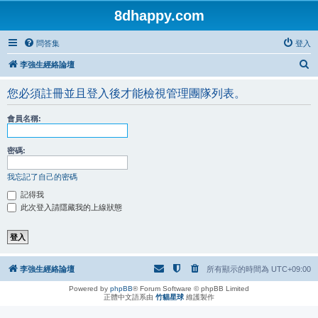
8dhappy.com
問答集
登入
搜
李強生經絡論壇
尋
您必須註冊並且登入後才能檢視管理團隊列表。
會員名稱:
密碼:
我忘記了自己的密碼
記得我
此次登入請隱藏我的上線狀態
李強生經絡論壇
所有顯示的時間為
UTC+09:00
Powered by
phpBB
® Forum Software © phpBB Limited
正體中文語系由
竹貓星球
維護製作