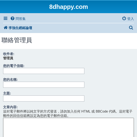
8dhappy.com
問答集
登入
搜
李強生經絡論壇
尋
聯絡管理員
收件者:
管理員
您的電子信箱:
您的名稱:
主題:
文章內容:
這封電子郵件將以純文字的方式發送，請勿加入任何 HTML 或 BBCode 代碼。這封電子
郵件的回信信箱將設定為您的電子郵件信箱。