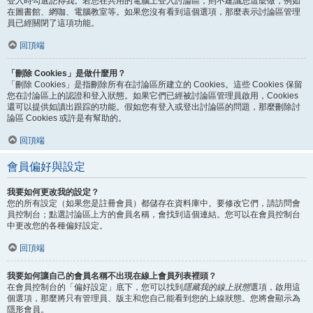
登入時勾選
記得我
。若您在共用的電腦上登入討論區，則不建議您這麼做，例如
在圖書館、網咖、電腦教室等。如果您沒有看到這個選項，那麼表示討論區管理
員已經關閉了這項功能。
回頂端
「刪除 Cookies」是做什麼用？
「刪除 Cookies」是指刪除所有在討論區所建立的 Cookies。這些 Cookies 保留
您在討論區上的認證和登入狀態。如果它們已經被討論區管理員啟用，Cookies
還可以提供如讀出跟踪的功能。假如您有登入或登出討論區的問題，那麼刪除討
論區 Cookies 或許是有幫助的。
回頂端
會員偏好與設定
我要如何更改我的設定？
您的所有設定（如果您是註冊會員）都儲存在資料庫中。要修改它們，請訪問會
員控制台；點選討論區上方的會員名稱，會找到這個連結。您可以在會員控制台
中更改您的各種偏好設定。
回頂端
我要如何讓自己的會員名稱不出現在線上會員列表裡頭？
在會員控制台的「偏好設定」底下，您可以找到
隱藏我的線上狀態
選項，啟用這
個選項，那麼將只有管理員、版主和您自己能看到您的上線狀態。您將會顯示為
隱形會員。