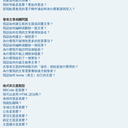
我要如何顯示頭像？
我的等級是甚麼？要如何更改？
當我點選會員的電子郵件連結時為什麼要讓我登入？
發表文章相關問題
我該如何建立新的主題或回覆文章？
我該如何編輯或刪除一篇文章？
我該如何在我的文章後增加簽名？
我該如何建立一個投票？
為什麼我不能增加更多的投票選項？
我該如何編輯或刪除一個投票？
為什麼我不能訪問這個版面？
為什麼我不能上傳附加檔案？
為什麼我收到了一個警告？
我該如何向版主檢舉文章？
在發表主題的時候顯示的「儲存」按鈕是做什麼用的？
為什麼我的文章需要審核後才能發表？
我該如何 bump（推文）自己的主題？
格式和主題類型
BBCode 是甚麼？
我可以使用 HTML 語法嗎？
表情符號是甚麼？
我能貼圖嗎？
全域公告是甚麼？
公告是甚麼？
置頂主題是甚麼？
鎖定主題是甚麼？
主題圖示是甚麼？