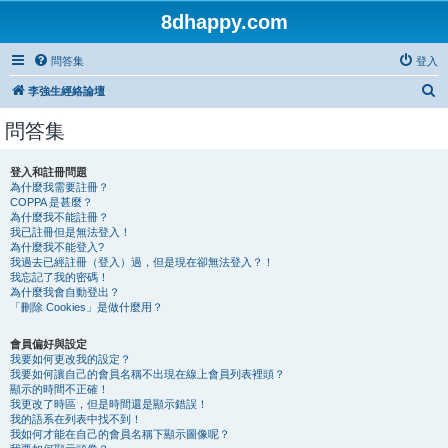
8dhappy.com
問答集
登入
搜
李強生經絡論壇
尋
問答集
登入和註冊問題
為什麼我需要註冊？
COPPA 是甚麼？
為什麼我不能註冊？
我已註冊但是無法登入！
為什麼我不能登入?
我過去已經註冊（登入）過，但是現在卻無法登入？！
我忘記了我的密碼！
為什麼我會自動登出？
「刪除 Cookies」是做什麼用？
會員偏好與設定
我要如何更改我的設定？
我要如何讓自己的會員名稱不出現在線上會員列表裡頭？
顯示的時間不正確！
我更改了時區，但是時間還是顯示錯誤！
我的語系在列表中找不到！
我如何才能在自己的會員名稱下顯示圖像呢？