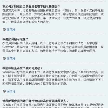
我如何才能在自己的會員名稱下顯示圖像呢？
在瀏覽文章時，可能會有兩個圖像和會員名稱一塊顯示。第一個是和您的等級相
關的圖像，一般以星星、方塊或小圓點的形式，顯示您在這個討論區的地位，或
者您已經發表了多少篇的文章。第二個通常是一個更大的圖像，這是會員的頭
像，一般是具有獨特的或個人的表徵。
回頂端
我要如何顯示頭像？
在會員控制台的「個人資料」底下，您可以使用底下四種方法之一新增頭像：
Gravatar、系統相簿、外部連結或電腦上傳。它是由討論區管理員啟用頭像，並
選擇其中可提供頭像的方式。如果您無法使用頭像，請聯繫討論區管理員。
回頂端
我的等級是甚麼？要如何更改？
等級顯示在您的會員名稱下方，表明您發表的文章數或鑒定了某些特殊會員，例
如：版主與管理員。一般您不能直接更改您的等級，它們是由討論區管理員設定
的。請不要為了提高等級而濫用討論區來發表沒有意義的文章。這種情況下版主
和管理員反而會大量刪除您的文章而降低您的等級。
回頂端
當我點選會員的電子郵件連結時為什麼要讓我登入？
很抱歉！只有註冊會員才能透過討論區發送電子郵件給其他會員（如果管理員啟