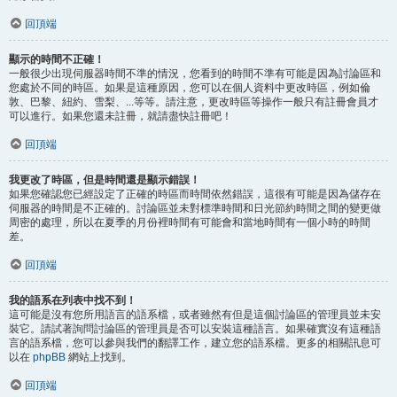
回頂端
顯示的時間不正確！
一般很少出現伺服器時間不準的情況，您看到的時間不準有可能是因為討論區和
您處於不同的時區。如果是這種原因，您可以在個人資料中更改時區，例如倫
敦、巴黎、紐約、雪梨、...等等。請注意，更改時區等操作一般只有註冊會員才
可以進行。如果您還未註冊，就請盡快註冊吧！
回頂端
我更改了時區，但是時間還是顯示錯誤！
如果您確認您已經設定了正確的時區而時間依然錯誤，這很有可能是因為儲存在
伺服器的時間是不正確的。討論區並未對標準時間和日光節約時間之間的變更做
周密的處理，所以在夏季的月份裡時間有可能會和當地時間有一個小時的時間
差。
回頂端
我的語系在列表中找不到！
這可能是沒有您所用語言的語系檔，或者雖然有但是這個討論區的管理員並未安
裝它。請試著詢問討論區的管理員是否可以安裝這種語言。如果確實沒有這種語
言的語系檔，您可以參與我們的翻譯工作，建立您的語系檔。更多的相關訊息可
以在
phpBB
網站上找到。
回頂端