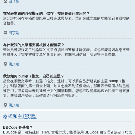
回頂端
在發表主題的時候顯示的「儲存」按鈕是做什麼用的？
這允許您保存草稿而得以在日後完成與發表。重新裝載文章的功能請到會員控制
台搜尋。
回頂端
為什麼我的文章需要審核後才能發表？
管理員可能設定了討論區的文章必須通過審核才能發表。這也可能是因為您被管
理員放入了需要審核文章的會員列表。有關詳細信息，請與管理員聯繫。
回頂端
我該如何 bump（推文）自己的主題？
當您在瀏覽文章時，點選「推文」連結，可以將自己所發表的主題 bump（推
文）到該版面的第一頁最上頭。如果您看不到這個連結，那麼表示這個功能已經
被停用，或者是尚未到達可推文的間隔時間。您也可以簡單地透過回覆主題來推
文。無論您怎麼做，請確實遵守討論區的規則。
回頂端
格式和主題類型
BBCode 是甚麼？
BBCode 是一種特殊的 HTML 實現方式，能否使用 BBCode 由管理者決定（您也