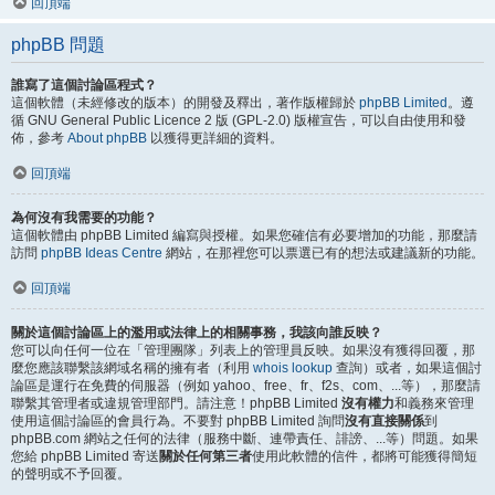
回頂端
phpBB 問題
誰寫了這個討論區程式？
這個軟體（未經修改的版本）的開發及釋出，著作版權歸於
phpBB Limited
。遵
循 GNU General Public Licence 2 版 (GPL-2.0) 版權宣告，可以自由使用和發
佈，參考
About phpBB
以獲得更詳細的資料。
回頂端
為何沒有我需要的功能？
這個軟體由 phpBB Limited 編寫與授權。如果您確信有必要增加的功能，那麼請
訪問
phpBB Ideas Centre
網站，在那裡您可以票選已有的想法或建議新的功能。
回頂端
關於這個討論區上的濫用或法律上的相關事務，我該向誰反映？
您可以向任何一位在「管理團隊」列表上的管理員反映。如果沒有獲得回覆，那
麼您應該聯繫該網域名稱的擁有者（利用
whois lookup
查詢）或者，如果這個討
論區是運行在免費的伺服器（例如 yahoo、free、fr、f2s、com、...等），那麼請
聯繫其管理者或違規管理部門。請注意！phpBB Limited
沒有權力
和義務來管理
使用這個討論區的會員行為。不要對 phpBB Limited 詢問
沒有直接關係
到
phpBB.com 網站之任何的法律（服務中斷、連帶責任、誹謗、...等）問題。如果
您給 phpBB Limited 寄送
關於任何第三者
使用此軟體的信件，都將可能獲得簡短
的聲明或不予回覆。