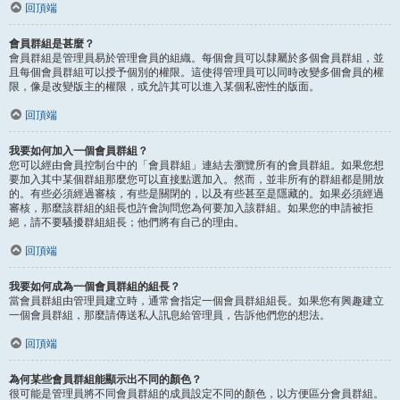
回頂端
會員群組是甚麼？
會員群組是管理員易於管理會員的組織。每個會員可以隸屬於多個會員群組，並
且每個會員群組可以授予個別的權限。這使得管理員可以同時改變多個會員的權
限，像是改變版主的權限，或允許其可以進入某個私密性的版面。
回頂端
我要如何加入一個會員群組？
您可以經由會員控制台中的「會員群組」連結去瀏覽所有的會員群組。如果您想
要加入其中某個群組那麼您可以直接點選加入。然而，並非所有的群組都是開放
的。有些必須經過審核，有些是關閉的，以及有些甚至是隱藏的。如果必須經過
審核，那麼該群組的組長也許會詢問您為何要加入該群組。如果您的申請被拒
絕，請不要騷擾群組組長；他們將有自己的理由。
回頂端
我要如何成為一個會員群組的組長？
當會員群組由管理員建立時，通常會指定一個會員群組組長。如果您有興趣建立
一個會員群組，那麼請傳送私人訊息給管理員，告訴他們您的想法。
回頂端
為何某些會員群組能顯示出不同的顏色？
很可能是管理員將不同會員群組的成員設定不同的顏色，以方便區分會員群組。