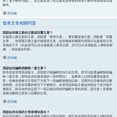
用了電子郵件功能）。這主要是為了防止匿名使用者利用電子郵件系統發送垃圾
郵件。
回頂端
發表文章相關問題
我該如何建立新的主題或回覆文章？
在版面上建立新的主題，請點選「發表主題」。要回覆某個主題，請點選「回覆
文章」。您需要註冊之後才能發表文章，您所擁有的權限列表顯示在版面和文章
頁面的下方（比如
您可以在這個版面上發表主題、您可以在這個版面上傳附加檔
案、...等
這樣的列表）。
回頂端
我該如何編輯或刪除一篇文章？
除非您是管理員或版主，否則您只能編輯您自己的文章。您可以點選
編輯
按鈕編
輯一篇文章（有時必須在發表後的一段時間內）。如果有人已經回覆過這篇文
章，您修改後會在文章的下方留下一段編輯過後的記錄，這將列出您修改的次數
和時間。在沒有回覆的情況下不會顯示，在管理員和版主修改的情況下也可能不
會顯示，除非他們決定留下一段記錄說明他們編輯文章的原因。請注意！普通會
員無法刪除已經有人回覆的文章。
回頂端
我該如何在我的文章後增加簽名？
您必須先建立一個簽名檔後才能在文章中增加，建立簽名檔在您的個人資料管理