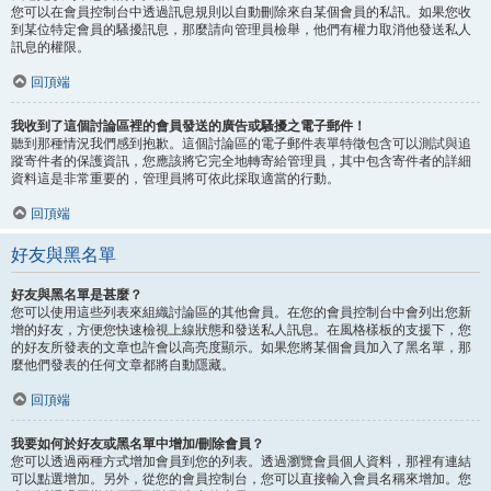
您可以在會員控制台中透過訊息規則以自動刪除來自某個會員的私訊。如果您收
到某位特定會員的騷擾訊息，那麼請向管理員檢舉，他們有權力取消他發送私人
訊息的權限。
回頂端
我收到了這個討論區裡的會員發送的廣告或騷擾之電子郵件！
聽到那種情況我們感到抱歉。這個討論區的電子郵件表單特徵包含可以測試與追
蹤寄件者的保護資訊，您應該將它完全地轉寄給管理員，其中包含寄件者的詳細
資料這是非常重要的，管理員將可依此採取適當的行動。
回頂端
好友與黑名單
好友與黑名單是甚麼？
您可以使用這些列表來組織討論區的其他會員。在您的會員控制台中會列出您新
增的好友，方便您快速檢視上線狀態和發送私人訊息。在風格樣板的支援下，您
的好友所發表的文章也許會以高亮度顯示。如果您將某個會員加入了黑名單，那
麼他們發表的任何文章都將自動隱藏。
回頂端
我要如何於好友或黑名單中增加/刪除會員？
您可以透過兩種方式增加會員到您的列表。透過瀏覽會員個人資料，那裡有連結
可以點選增加。另外，從您的會員控制台，您可以直接輸入會員名稱來增加。您