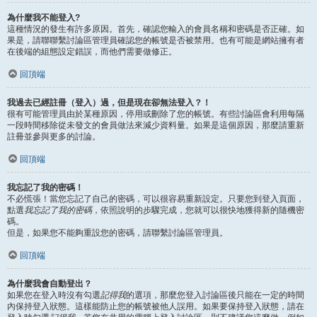
為什麼我不能登入?
這種情況的發生有許多原因。首先，確認您輸入的會員名稱和密碼是否正確。如
果是，請聯聯繫討論區管理員確認您的帳號是否被禁用。也有可能是網站擁有者
在後端的組態設定錯誤，而他們需要做修正。
回頂端
我過去已經註冊（登入）過，但是現在卻無法登入？！
很有可能管理員由於某種原因，停用或刪除了您的帳號。有些討論區會利用每隔
一段時間移除從未發文的會員做法來減少資料量。如果是這個原因，那麼請重新
註冊並參與更多的討論。
回頂端
我忘記了我的密碼！
不必慌張！當您忘記了自己的密碼，可以很容易重新設定。只要您到登入頁面，
點選
我忘記了我的密碼
，依照說明的步驟完成，您就可以很快地獲得新的隨機密
碼。
但是，如果您不能夠重設您的密碼，請聯繫討論區管理員。
回頂端
為什麼我會自動登出？
如果您在登入時沒有勾選
記得我
的選項，那麼您登入討論區後只能在一定的時間
內保持登入狀態。這樣能防止您的帳號被他人誤用。如果要保持登入狀態，請在