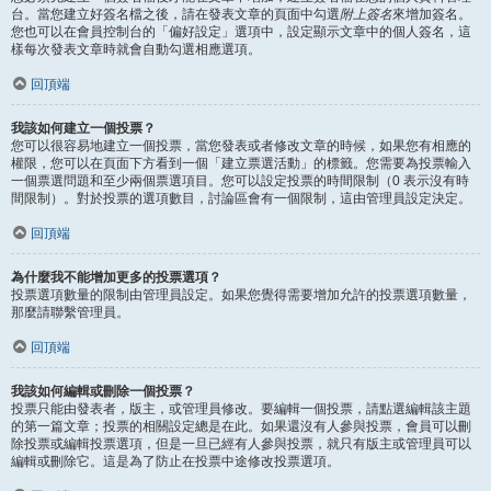
台。當您建立好簽名檔之後，請在發表文章的頁面中勾選
附上簽名
來增加簽名。
您也可以在會員控制台的「偏好設定」選項中，設定顯示文章中的個人簽名，這
樣每次發表文章時就會自動勾選相應選項。
回頂端
我該如何建立一個投票？
您可以很容易地建立一個投票，當您發表或者修改文章的時候，如果您有相應的
權限，您可以在頁面下方看到一個「建立票選活動」的標籤。您需要為投票輸入
一個票選問題和至少兩個票選項目。您可以設定投票的時間限制（0 表示沒有時
間限制）。對於投票的選項數目，討論區會有一個限制，這由管理員設定決定。
回頂端
為什麼我不能增加更多的投票選項？
投票選項數量的限制由管理員設定。如果您覺得需要增加允許的投票選項數量，
那麼請聯繫管理員。
回頂端
我該如何編輯或刪除一個投票？
投票只能由發表者，版主，或管理員修改。要編輯一個投票，請點選編輯該主題
的第一篇文章；投票的相關設定總是在此。如果還沒有人參與投票，會員可以刪
除投票或編輯投票選項，但是一旦已經有人參與投票，就只有版主或管理員可以
編輯或刪除它。這是為了防止在投票中途修改投票選項。