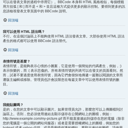
可以在發表文章的過程中停用它）。BBCode 本身和 HTML 風格相似，每個標籤
用方括弧 [ 和 ] 而不是 < 和 > 並且這種方式提供更多的顯示控制。要得到更多的訊
息請檢視發表文章頁面中的 BBCode 說明。
回頂端
我可以使用 HTML 語法嗎？
不行。在這個討論區上不能夠使用 HTML 語法發表文章。大部份使用 HTML 語法
產生的格式都可以使用 BBCode 語法替代。
回頂端
表情符號是甚麼？
表情符號，是能夠表示心情的小圖案，它是使用一個簡短的代碼產生，例如，:)
表示快樂的，而 :( 表示悲傷的。所有表情符號的列表可以在發文的頁面看到。然
而，試著不要過度使用表情符號，因為它們會很快地傳遞一篇難以閱讀的文章而
遭版主編輯或移除。管理員也許會設限您在每篇文章中可以使用表情符號的數
目。
回頂端
我能貼圖嗎？
是的，在您的文章中可以顯示圖片。如果管理員允許，那麼您可以上傳圖檔到討
論區上。否則，您必須使用連結去顯示儲存在公開網站上的圖檔，例如：
http://www.example.com/my-picture.gif 而不能直接連結到儲存在您的電腦（除非
您的電腦是一個公開的網站伺服器）或者是需要授權網站上的圖檔，例如您的
hotmail 或者 yahoo 信箱，或是受密碼保護的網站。要顯示連結的圖檔，請使用