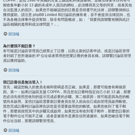
COPPA，是指 1998 年美國的兒童上線隱私和保護條例。這條法律要求任何有可
能收集年齡小於 13 歲的未成年人資訊的網站，必須獲得其父母的同意，或者其他
合法監護人的容許。如果您不能確認您的註冊是否得遵守此法律，請聯繫律師以
獲得援助。請注意 phpBB Limited 和討論區的擁有者，並不會提供法律諮詢，也
不為各種法律事件提供幫助，除非有問題概述，如：「我要與誰聯繫有關與此討
論區相關的濫用和或法律問題？」。
回頂端
為什麼我不能註冊？
有可能是討論區管理員已經禁止了註冊，以防止新的訪客申請。或是討論區管理
者封鎖了您所連線的 IP 位址或者禁用您想要註冊的會員名稱。請聯繫討論區管理
員以獲得協助。
回頂端
我已註冊但是無法登入！
首先，確認您輸入的會員名稱和密碼是否正確。如果是，那麼可能會有兩個原
因。第一：如果討論區支援 COPPA，而且您在註冊時指定自己小於 13 歲，那麼
您必須先按照您收到的提示完成必要的步驟。第二個原因：很可能是因為您的帳
號尚未啟用。某些討論區需要新註冊會員在登入前由自己或由管理員啟用帳號。
當您完成註冊時討論區將告訴您是否需要啟用您的帳號。如果您收到了電子郵
件，那麼就按照其中的步驟完成啟用，如果您沒有收到電子郵件，那麼您註冊的
電子郵件位址可能不正確，或者是被當作是廣告信而過濾掉。如果您確信電子郵
件位址沒錯，那麼請聯繫管理員。
回頂端